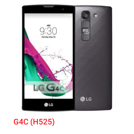
G4C (H525)