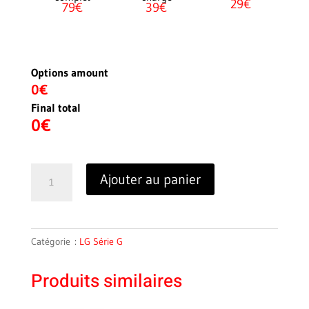
29€
79€
39€
Options amount
0€
Final total
0
€
quantité
Ajouter au panier
de
G5
(H850)
Catégorie :
LG Série G
Produits similaires