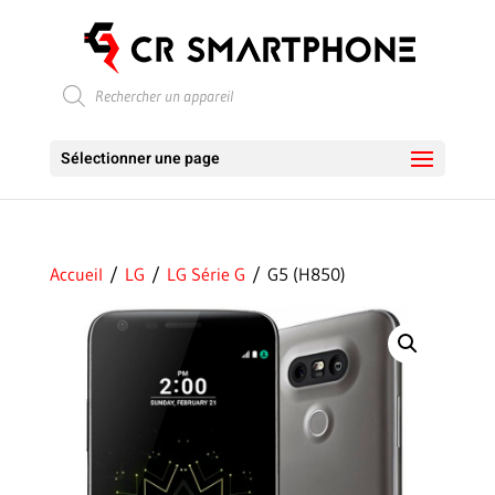
Recherche
de
produits
Sélectionner une page
Accueil
/
LG
/
LG Série G
/ G5 (H850)