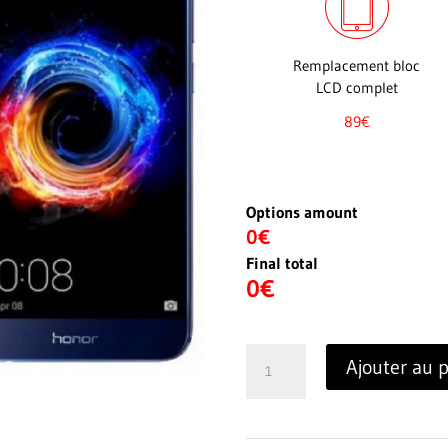
Remplacement bloc
LCD complet
89€
Options amount
0€
Final total
0
€
quantité
Ajouter au 
de
Honor
8