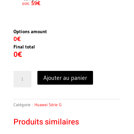
59€
69€
Options amount
0€
Final total
0
€
quantité
Ajouter au panier
de
Huawei
G7
Catégorie :
Huawei Série G
Produits similaires