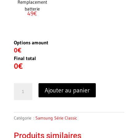
Remplacement
batterie
49€
Options amount
0€
Final total
0
€
quantité
Ajouter au panier
de
Samsung
Galaxy
Grand
Catégorie :
Samsung Série Classic
I9080
Produits similaires