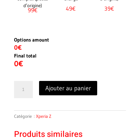
d’origine)
49€
39€
99€
Options amount
0€
Final total
0
€
quantité
Ajouter au panier
de
Z5
Premium
(E6853)
Catégorie :
Xperia Z
Produits similaires