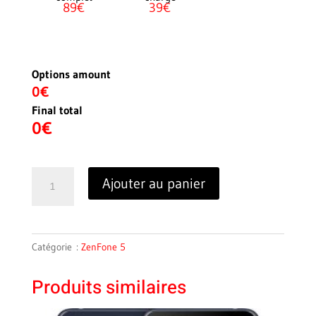
89€
39€
Options amount
0€
Final total
0
€
quantité
Ajouter au panier
de
ZENFONE
5
ZS620KL
Catégorie :
ZenFone 5
Produits similaires