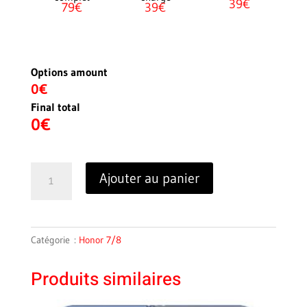
39€
79€
39€
Options amount
0€
Final total
0
€
quantité
Ajouter au panier
de
Honor
7X
Catégorie :
Honor 7/8
Produits similaires